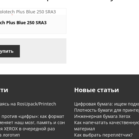
5 руб.
ch Plus Blue 250 SRA3
упить
сти
Новые статьи
ясь на RosUpack/Printech
Цифровая бумага: ищем подх
Плотность бумаги для принте
» против «цифры»: как формат
Инженерная бумага Xerox
еняет наш мозг, память и сон
Как напечатать качественну
я XEROX в очередной раз
материал
а логотип
Как выбрать переплётчик?