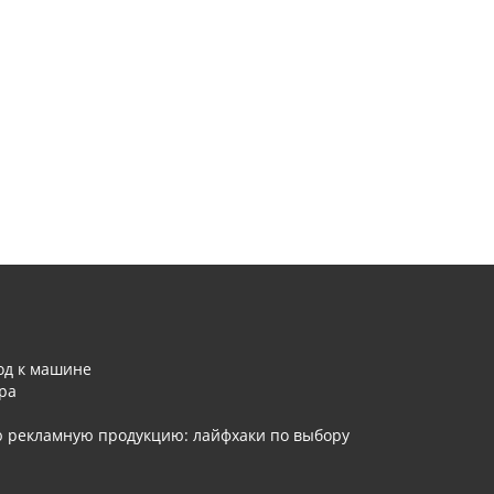
од к машине
ра
ю рекламную продукцию: лайфхаки по выбору