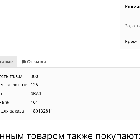
Колич
Задать
Время
сание
Отзывы
сть г/кв.м
300
ество листов
125
т
SRА3
на %
161
 для заказа
180132811
анным товаром также покупают