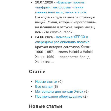
28.07.2026 -
«Бумага» против
«цифры»: как формат чтения
меняет наш мозг, память и сон
Вы когда-нибудь замечали странную
вещь? Роман, который «проглотили»
на планшете в отпуске, через месяц
помните смутно: герои ...
24.06.2026 -
Компания XEROX в
очередной раз обновила логотип
Краткая история логотипов Xerox:
1906–1957 — эпоха Haloid и Haloid
Xerox. 1960 — появляется бренд
Xerox как ...
Статьи
Новые статьи
(0)
Все статьи
(8)
Материалы для печати Xerox
(6)
Постпечатное оборудование
(2)
Новые статьи