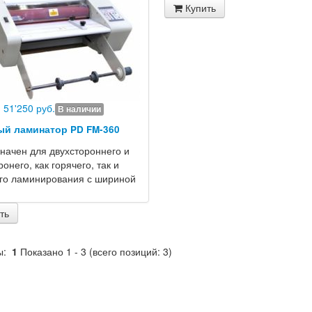
Купить
51'250 руб.
В наличии
ый ламинатор PD FM-360
начен для двухстороннего и
онего, как горячего, так и
го ламинирования с шириной
ть
ы:
1
Показано
1
-
3
(всего позиций:
3
)