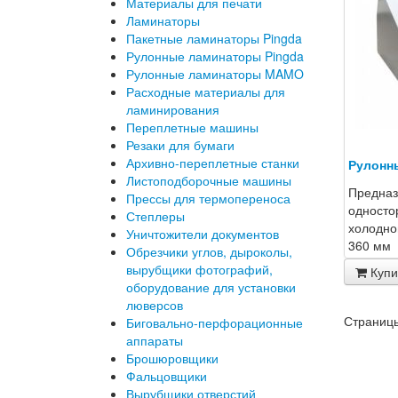
Материалы для печати
Ламинаторы
Пакетные ламинаторы Pingda
Рулонные ламинаторы Pingda
Рулонные ламинаторы MAMO
Расходные материалы для
ламинирования
Переплетные машины
Резаки для бумаги
Архивно-переплетные станки
Рулонн
Листоподборочные машины
Предназ
Прессы для термопереноса
одностор
Степлеры
холодно
Уничтожители документов
360 мм
Обрезчики углов, дыроколы,
вырубщики фотографий,
Купи
оборудование для установки
люверсов
Страниц
Биговально-перфорационные
аппараты
Брошюровщики
Фальцовщики
Вырубщики отверстий