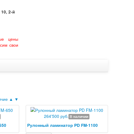
10, 2-й
ые цены
сим свои
ичие ▲
▼
264'500 руб.
В наличии
650
Рулонный ламинатор PD FM-1100