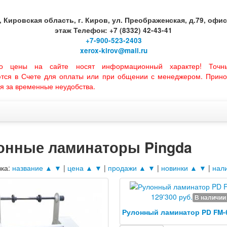
, Кировская область, г. Киров, ул. Преображенская, д.79, офис 
этаж Телефон: +7 (8332) 42-43-41
+7-900-523-2403
xerox-kirov@mail.ru
но цены на сайте носят информационный характер! Точн
ются в Счете для оплаты или при общении с менеджером. Прино
я за временные неудобства.
онные ламинаторы Pingda
вка:
название ▲
▼
|
цена ▲
▼
|
продажи ▲
▼
|
новинки ▲
▼
|
нал
129'300 руб.
В наличии
Рулонный ламинатор PD FM-