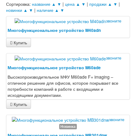
Сортировка:
название ▲
▼
|
цена ▲
▼
|
продажи ▲
▼
|
новинки ▲
▼
|
наличие ▲
▼
звоните
Многофункциональное устройство M40adn
Купить
звоните
Многофункциональное устройство M60ade
Высокопроизводительное МФУ M60ade F+ imaging –
отличное решение для офисов, которое покрывает все
потребности компаний в работе с входящими и
исходящими документами.
Купить
звоните
Новинка
Многофункциональное устройство MB301dnw