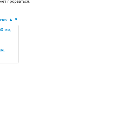
жет прорваться.
ичие ▲
▼
мм,