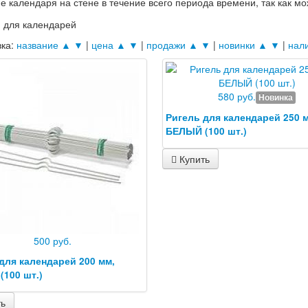
е календаря на стене в течение всего периода времени, так как мо
вка:
название ▲
▼
|
цена ▲
▼
|
продажи ▲
▼
|
новинки ▲
▼
|
нал
580 руб.
Новинка
Ригель для календарей 250 
БЕЛЫЙ (100 шт.)
Купить
500 руб.
для календарей 200 мм,
100 шт.)
ть