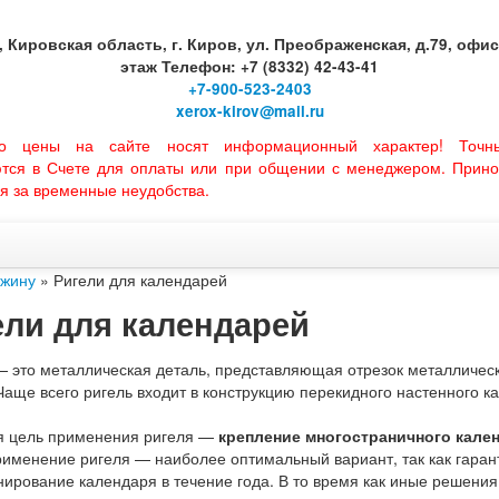
, Кировская область, г. Киров, ул. Преображенская, д.79, офис 
этаж Телефон: +7 (8332) 42-43-41
+7-900-523-2403
xerox-kirov@mail.ru
но цены на сайте носят информационный характер! Точн
ются в Счете для оплаты или при общении с менеджером. Прино
я за временные неудобства.
ужину
» Ригели для календарей
ели для календарей
 это металлическая деталь, представляющая отрезок металлическ
Чаще всего ригель входит в конструкцию перекидного настенного к
я цель применения ригеля —
крепление многостраничного кале
рименение ригеля — наиболее оптимальный вариант, так как гарант
ирование календаря в течение года. В то время как иные решения,