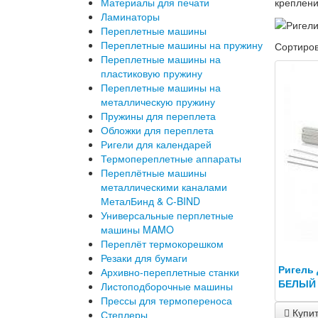
Материалы для печати
креплени
Ламинаторы
Переплетные машины
Переплетные машины на пружину
Сортиро
Переплетные машины на
пластиковую пружину
Переплетные машины на
металлическую пружину
Пружины для переплета
Обложки для переплета
Ригели для календарей
Термопереплетные аппараты
Переплётные машины
металлическими каналами
МеталБинд & C-BIND
Универсальные перплетные
машины MAMO
Переплёт термокорешком
Резаки для бумаги
Ригель 
Архивно-переплетные станки
БЕЛЫЙ (
Листоподборочные машины
Прессы для термопереноса
Купи
Степлеры