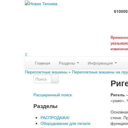
610000
Времен
указыва
извинени
Главная
Разделы
Информация
Переплетные машины
»
Переплетные машины на пр
Риг
Расширенный поиск
Ригель
—
«ушко». 
Разделы
Основна
РАСПРОДАЖА!
стене. П
Оборудование для печати
функцион