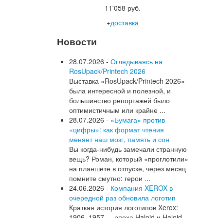
11'058 руб.
+
доставка
Новости
28.07.2026 -
Оглядываясь на
RosUpack/Printech 2026
Выставка «RosUpack/Printech 2026»
была интересной и полезной, и
большинство репортажей было
оптимистичным или крайне ...
28.07.2026 -
«Бумага» против
«цифры»: как формат чтения
меняет наш мозг, память и сон
Вы когда-нибудь замечали странную
вещь? Роман, который «проглотили»
на планшете в отпуске, через месяц
помните смутно: герои ...
24.06.2026 -
Компания XEROX в
очередной раз обновила логотип
Краткая история логотипов Xerox:
1906–1957 — эпоха Haloid и Haloid