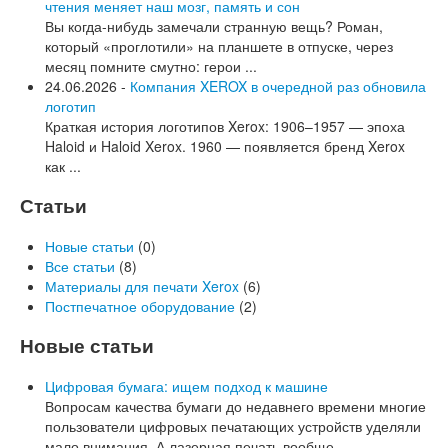
чтения меняет наш мозг, память и сон
Вы когда-нибудь замечали странную вещь? Роман,
который «проглотили» на планшете в отпуске, через
месяц помните смутно: герои ...
24.06.2026 -
Компания XEROX в очередной раз обновила
логотип
Краткая история логотипов Xerox: 1906–1957 — эпоха
Haloid и Haloid Xerox. 1960 — появляется бренд Xerox
как ...
Статьи
Новые статьи
(0)
Все статьи
(8)
Материалы для печати Xerox
(6)
Постпечатное оборудование
(2)
Новые статьи
Цифровая бумага: ищем подход к машине
Вопросам качества бумаги до недавнего времени многие
пользователи цифровых печатающих устройств уделяли
мало внимания. А лазерная печать вообще ...