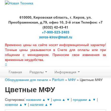
610000, Кировская область, г. Киров, ул.
Преображенская, д.79, офис 10, 2-й этаж Телефон: +7
(8332) 42-43-41
+7-900-523-2403
xerox-kirov@mail.ru
Временно цены на сайте носят информационный характер!
Точные цены указываются в Счете для оплаты или при
общении с менеджером. Приносим свои извинения за
временные неудобства.
Главная
Разделы
Информация
Оборудование для печати
»
Pantum
»
МФУ
» Цветные МФУ
Цветные МФУ
Сортировка:
название ▲
▼
|
цена ▲
▼
|
продажи ▲
▼
|
новинки ▲
▼
|
наличие ▲
▼