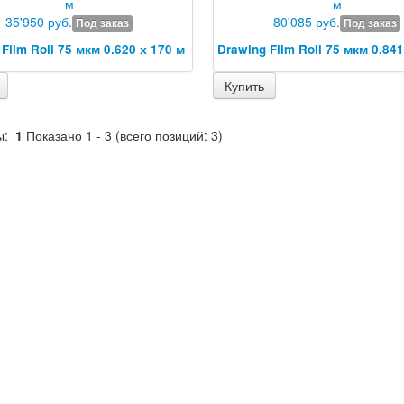
35'950 руб.
80'085 руб.
Под заказ
Под заказ
Film Roll 75 мкм 0.620 х 170 м
Drawing Film Roll 75 мкм 0.841
Купить
ы:
1
Показано
1
-
3
(всего позиций:
3
)