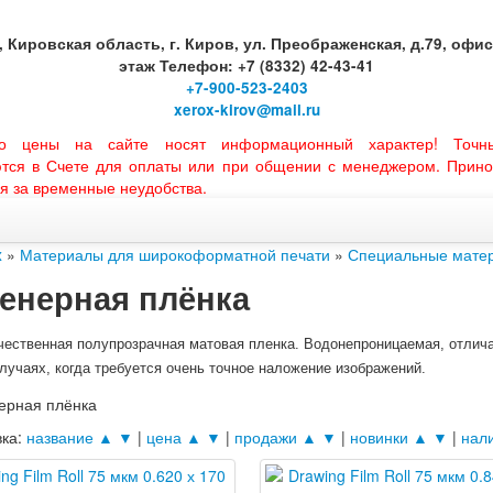
, Кировская область, г. Киров, ул. Преображенская, д.79, офис 
этаж Телефон: +7 (8332) 42-43-41
+7-900-523-2403
xerox-kirov@mail.ru
но цены на сайте носят информационный характер! Точн
ются в Счете для оплаты или при общении с менеджером. Прино
я за временные неудобства.
x
»
Материалы для широкоформатной печати
»
Специальные матер
енерная плёнка
ественная полупрозрачная матовая пленка. Водонепроницаемая, отличае
случаях, когда требуется очень точное наложение изображений.
вка:
название ▲
▼
|
цена ▲
▼
|
продажи ▲
▼
|
новинки ▲
▼
|
нал