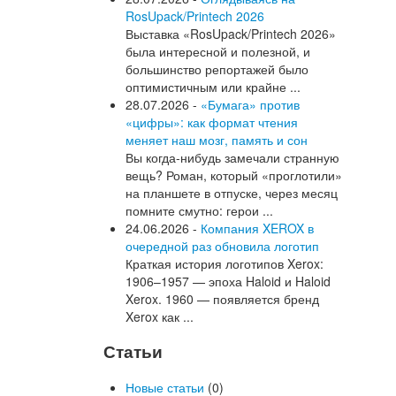
RosUpack/Printech 2026
Выставка «RosUpack/Printech 2026»
была интересной и полезной, и
большинство репортажей было
оптимистичным или крайне ...
28.07.2026 -
«Бумага» против
«цифры»: как формат чтения
меняет наш мозг, память и сон
Вы когда-нибудь замечали странную
вещь? Роман, который «проглотили»
на планшете в отпуске, через месяц
помните смутно: герои ...
24.06.2026 -
Компания XEROX в
очередной раз обновила логотип
Краткая история логотипов Xerox:
1906–1957 — эпоха Haloid и Haloid
Xerox. 1960 — появляется бренд
Xerox как ...
Статьи
Новые статьи
(0)