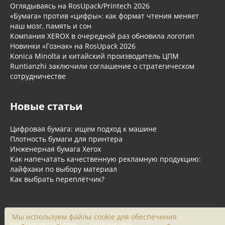
Оглядываясь на RosUpack/Printech 2026
«Бумага» против «цифры»: как формат чтения меняет
наш мозг, память и сон
Компания XEROX в очередной раз обновила логотип
Новинки «Гознак» на RosUpack 2026
Konica Minolta и китайский производитель ЦПМ
Runtianzhi заключили соглашение о стратегическом
сотрудничестве
Новые статьи
Цифровая бумага: ищем подход к машине
Плотность бумаги для принтера
Инженерная бумага Xerox
Как напечатать качественную рекламную продукцию:
лайфхаки по выбору материал
Как выбрать переплётчик?
Мы используем файлы cookie для обеспечения
Информация о магазине
Обратная связь