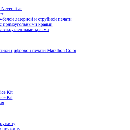
 Never Tear
er
-белой лазерной и струйной печати
 с прямоугольными краями
 с закругленными краями
етной цифровой печати Marathon Color
ce Kit
ce Kit
ия
пружину
ю пружину