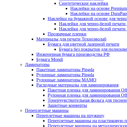
Синтетические наклейки
Наклейки на основе Premium
Наклейки на основе DuraPap
Наклейки на бумажной основе для черно
Наклейки для черно-белой печати
Наклейки для черно-белой печати
Прозрачные пленки
Материалы для печати Техноэволаб
Бумага для цветной лазерной печати
Бумага без покрытия для полноцв
Инженерная бумага производства РФ
Бумага Mondi
Ламинаторы
Пакетные ламинаторы Pingda
Рулонные ламинаторы Pingda
Рулонные ламинаторы MAMO
Расходные материалы для ламинирования
Пакетная пленка для ламинирования Offi
Рулонная пленка для ламинирования Offi
Тонерчувствительная фольга для тиснен
Защитные конверты
Переплетные машины
Переплетные машины на пружину
Переплетные машины на пластиковую 
Переплетные машины на металлическу