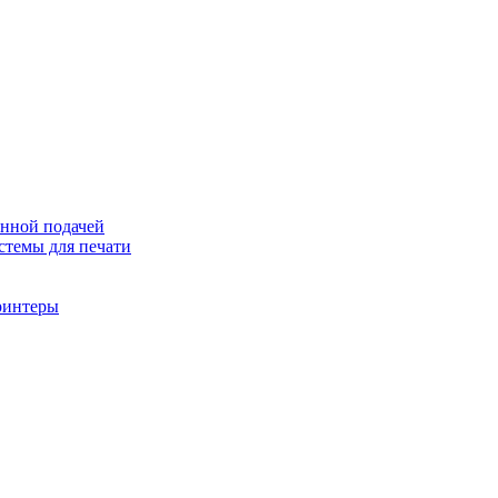
онной подачей
темы для печати
ринтеры