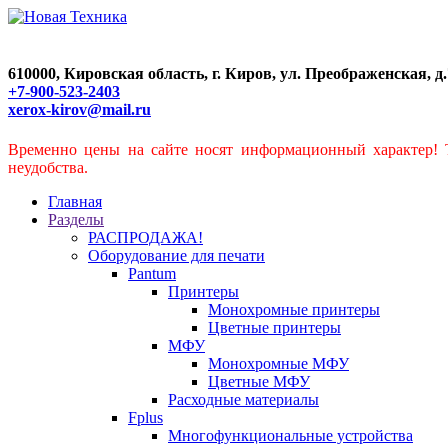
610000, Кировская область, г. Киров, ул. Преображенская, д.7
+7-900-523-2403
xerox-kirov@mail.ru
Временно цены на сайте носят информационный характер! 
неудобства.
Главная
Разделы
РАСПРОДАЖА!
Оборудование для печати
Pantum
Принтеры
Монохромные принтеры
Цветные принтеры
МФУ
Монохромные МФУ
Цветные МФУ
Расходные материалы
Fplus
Многофункциональные устройства