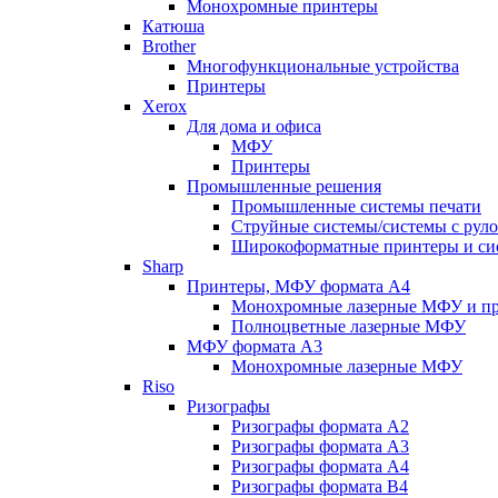
Монохромные принтеры
Катюша
Brother
Многофункциональные устройства
Принтеры
Xerox
Для дома и офиса
МФУ
Принтеры
Промышленные решения
Промышленные системы печати
Струйные системы/системы с рул
Широкоформатные принтеры и сис
Sharp
Принтеры, МФУ формата А4
Монохромные лазерные МФУ и п
Полноцветные лазерные МФУ
МФУ формата А3
Монохромные лазерные МФУ
Riso
Ризографы
Ризографы формата A2
Ризографы формата A3
Ризографы формата A4
Ризографы формата B4