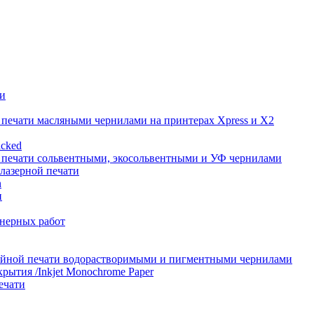
и
печати масляными чернилами на принтерах Xpress и X2
acked
печати сольвентными, экосольвентными и УФ чернилами
 лазерной печати
n
н
нерных работ
уйной печати водорастворимыми и пигментными чернилами
крытия /Inkjet Monochrome Paper
ечати