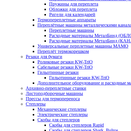
Пружины для переплета
Обложки для переплета
Ригели для календарей
Термопереплетные аппараты
Переплётные машины металлическими канал
Переплетные машины
Расходные материалы МеталБинд (ОБ
Расходные материалы МеталБинд (КА
Универсальные перплетные машины MAMO
Переплёт термокорешком
Резаки для бумаги
Роликовые резаки KW-TriO
Сабельные резаки KW-TriO
Гильотинные резаки
Гильотинные резаки KW-TriO
Дополнительное оборудование и расходные м
Архивно-переплетные станки
Листоподборочные машины
Прессы для термопереноса
Степлеры
Механические степлеры
Электрические степлеры
Скобы для степлеров
Скобы для степлеров Rapid
Скобы для степлеров Shark, Bulros