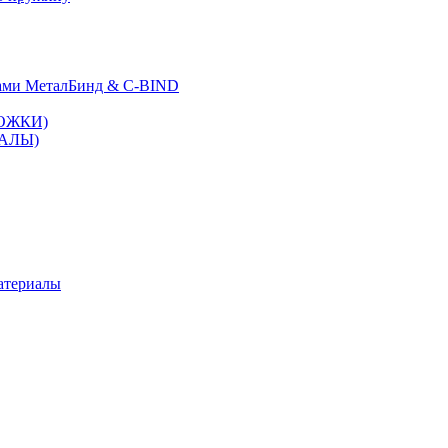
ами МеталБинд & C-BIND
ЛОЖКИ)
НАЛЫ)
атериалы