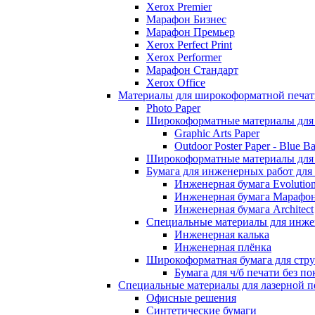
Xerox Premier
Марафон Бизнес
Марафон Премьер
Xerox Perfect Print
Xerox Performer
Марафон Стандарт
Xerox Office
Материалы для широкоформатной печат
Photo Paper
Широкоформатные материалы для 
Graphic Arts Paper
Outdoor Poster Paper - Blue B
Широкоформатные материалы для 
Бумага для инженерных работ для
Инженерная бумага Evolutio
Инженерная бумага Марафо
Инженерная бумага Architect
Специальные материалы для инже
Инженерная калька
Инженерная плёнка
Широкоформатная бумага для стр
Бумага для ч/б печати без по
Специальные материалы для лазерной п
Офисные решения
Синтетические бумаги