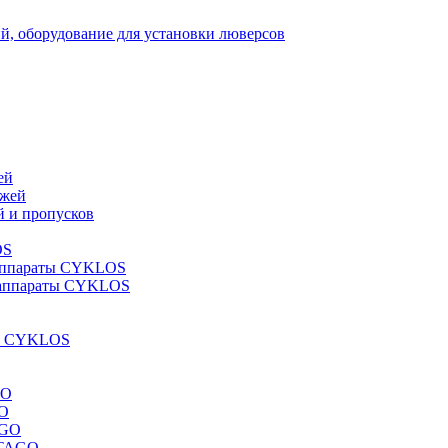
й, оборудование для установки люверсов
ей
джей
й и пропусков
OS
 аппараты CYKLOS
 аппараты CYKLOS
ги CYKLOS
GO
GO
AGO
STAGO