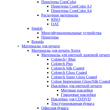
Принтеры ComColor
Принтеры ComColor A3
Принтеры ComColor A4
Расходные материалы
RISO
OAT
Sindoh
Многофункциональные устройства
Принтеры
Rongda
Материалы для печати
Материалы для печати Xerox
Материалы для цветной лазерной печат
Colotech+ Blue
Сolotech Plus
Colotech Silk Coated
Colotech Gloss Coated
Colotech Super Gloss Coated
Colour Impressions Gloss/Silk Coate
Наклейки для цветной печати
Матовые наклейки
Глянцевые наклейки
Наклейки для CD/DVD
Текстурированная бумага
Офисная бумага