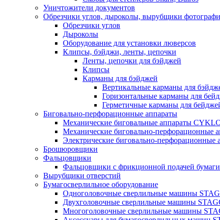
Уничтожители документов
Обрезчики углов, дыроколы, вырубщики фотографи
Обрезчики углов
Дыроколы
Оборудование для установки люверсов
Клипсы, бэйджи, ленты, цепочки
Ленты, цепочки для бэйджей
Клипсы
Карманы для бэйджей
Вертикальные карманы для бэйдж
Горизонтальные карманы для бей
Герметичные карманы для бейдже
Биговально-перфорационные аппараты
Механические биговальные аппараты CYKL
Механические биговально-перфорационные
Электрические биговально-перфорационные
Брошюровщики
Фальцовщики
Фальцовщики с фрикционной подачей бума
Вырубщики отверстий
Бумагосверлильное оборудование
Одноголовочные сверлильные машины STA
Двухголовочные сверлильные машины STA
Многоголовочные сверлильные машины ST
Аксессуары для бумагосверлильных машин 