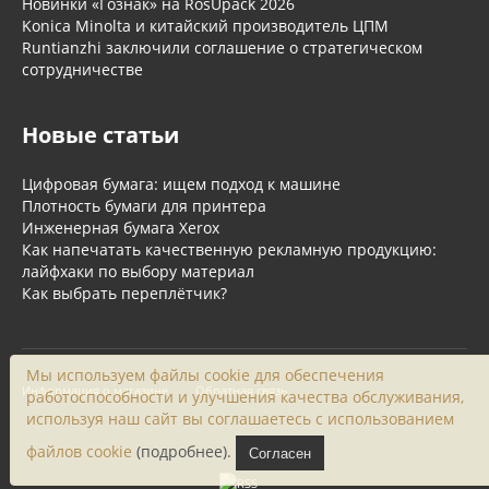
Новинки «Гознак» на RosUpack 2026
Konica Minolta и китайский производитель ЦПМ
Runtianzhi заключили соглашение о стратегическом
сотрудничестве
Новые статьи
Цифровая бумага: ищем подход к машине
Плотность бумаги для принтера
Инженерная бумага Xerox
Как напечатать качественную рекламную продукцию:
лайфхаки по выбору материал
Как выбрать переплётчик?
Мы используем файлы cookie для обеспечения
Информация о магазине
Обратная связь
работоспособности и улучшения качества обслуживания,
используя наш сайт вы соглашаетесь с использованием
файлов cookie
(подробнее).
Согласен