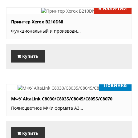
В наличии
27'600 руб.
Принтер Xerox B210DNI
Функциональный и производи...
Купить
Новинка
звоните
МФУ AltaLink C8030/C8035/C8045/C8055/C8070
Полноцветное МФУ формата А3...
Купить