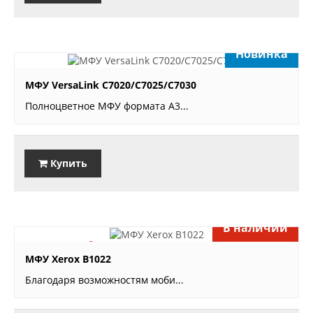
Новинка
звоните
МФУ VersaLink C7020/C7025/C7030
Полноцветное МФУ формата А3...
Купить
В наличии
79'280 руб.
МФУ Xerox B1022
Благодаря возможностям моби...