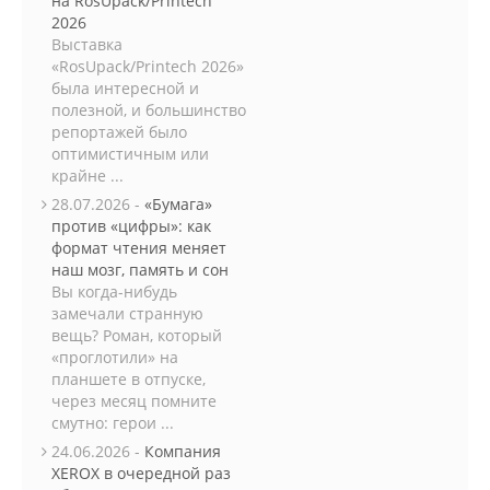
на RosUpack/Printech
2026
Выставка
«RosUpack/Printech 2026»
была интересной и
полезной, и большинство
репортажей было
оптимистичным или
крайне ...
28.07.2026 -
«Бумага»
против «цифры»: как
формат чтения меняет
наш мозг, память и сон
Вы когда-нибудь
замечали странную
вещь? Роман, который
«проглотили» на
планшете в отпуске,
через месяц помните
смутно: герои ...
24.06.2026 -
Компания
XEROX в очередной раз