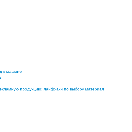
д к машине
а
рекламную продукцию: лайфхаки по выбору материал