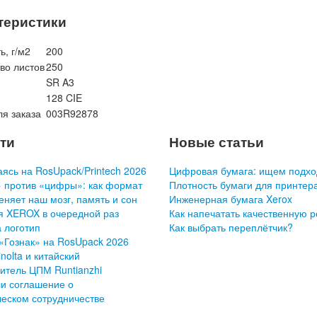
теристики
ь, г/м2
200
во листов
250
SR A3
128 CIE
я заказа
003R92878
ти
Новые статьи
ясь на RosUpack/Printech 2026
Цифровая бумага: ищем подхо
 против «цифры»: как формат
Плотность бумаги для принтер
еняет наш мозг, память и сон
Инженерная бумага Xerox
я XEROX в очередной раз
Как напечатать качественную 
 логотип
Как выбрать переплётчик?
«Гознак» на RosUpack 2026
nolta и китайский
итель ЦПМ Runtianzhi
и соглашение о
ческом сотрудничестве