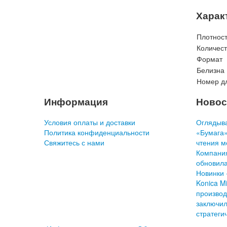
Харак
Плотност
Количест
Формат
Белизна
Номер дл
Информация
Новос
Условия оплаты и доставки
Оглядыва
Политика конфиденциальности
«Бумага»
Свяжитесь с нами
чтения м
Компани
обновила
Новинки 
Konica Mi
производ
заключил
стратеги