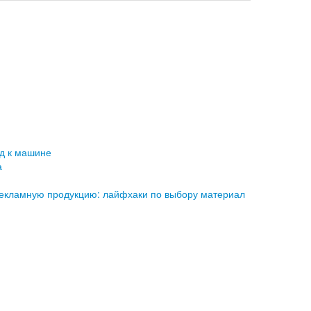
д к машине
а
рекламную продукцию: лайфхаки по выбору материал