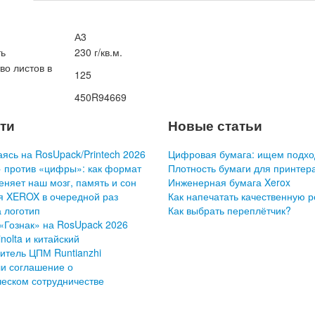
А3
ть
230 г/кв.м.
во листов в
125
450R94669
ти
Новые статьи
ясь на RosUpack/Printech 2026
Цифровая бумага: ищем подхо
 против «цифры»: как формат
Плотность бумаги для принтер
еняет наш мозг, память и сон
Инженерная бумага Xerox
я XEROX в очередной раз
Как напечатать качественную 
 логотип
Как выбрать переплётчик?
«Гознак» на RosUpack 2026
nolta и китайский
итель ЦПМ Runtianzhi
и соглашение о
ческом сотрудничестве