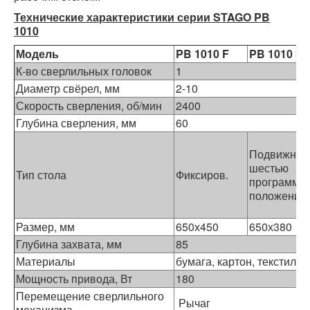
Технические характеристики серии STAGO PB
1010
Модель
PB 1010 F
PB 1010 S
К-во сверлильных головок
1
Диаметр свёрел, мм
2-10
Скорость сверления, об/мин
2400
Глубина сверления, мм
60
Подвижный 
шестью
Тип стола
Фиксиров.
программи
положения
Размер, мм
650х450
650х380
Глубина захвата, мм
85
Материалы
бумага, картон, текстиль,
Мощность привода, Вт
180
Перемещение сверлильного
Рычаг
механизма