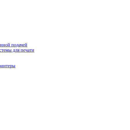
онной подачей
темы для печати
ринтеры