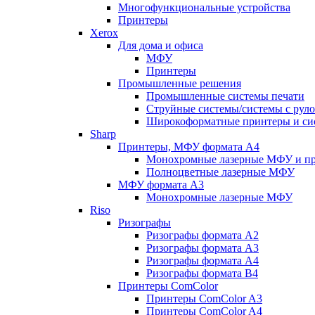
Многофункциональные устройства
Принтеры
Xerox
Для дома и офиса
МФУ
Принтеры
Промышленные решения
Промышленные системы печати
Струйные системы/системы с рул
Широкоформатные принтеры и сис
Sharp
Принтеры, МФУ формата А4
Монохромные лазерные МФУ и п
Полноцветные лазерные МФУ
МФУ формата А3
Монохромные лазерные МФУ
Riso
Ризографы
Ризографы формата A2
Ризографы формата A3
Ризографы формата A4
Ризографы формата B4
Принтеры ComColor
Принтеры ComColor A3
Принтеры ComColor A4