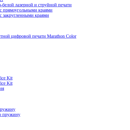
-белой лазерной и струйной печати
 с прямоугольными краями
 с закругленными краями
етной цифровой печати Marathon Color
ce Kit
ce Kit
ия
пружину
ю пружину