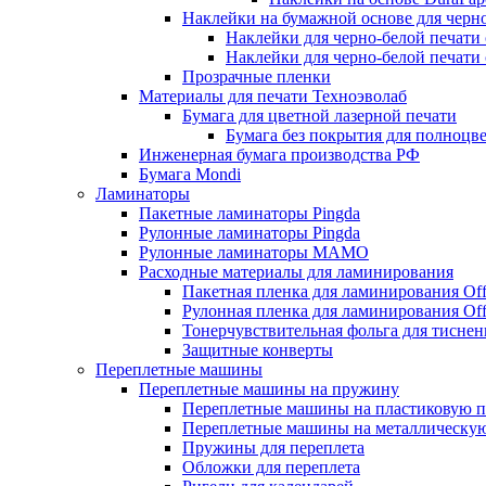
Наклейки на бумажной основе для черно
Наклейки для черно-белой печати
Наклейки для черно-белой печати
Прозрачные пленки
Материалы для печати Техноэволаб
Бумага для цветной лазерной печати
Бумага без покрытия для полноцв
Инженерная бумага производства РФ
Бумага Mondi
Ламинаторы
Пакетные ламинаторы Pingda
Рулонные ламинаторы Pingda
Рулонные ламинаторы MAMO
Расходные материалы для ламинирования
Пакетная пленка для ламинирования Offi
Рулонная пленка для ламинирования Offi
Тонерчувствительная фольга для тиснен
Защитные конверты
Переплетные машины
Переплетные машины на пружину
Переплетные машины на пластиковую 
Переплетные машины на металлическу
Пружины для переплета
Обложки для переплета