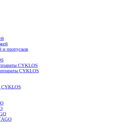
ей
джей
й и пропусков
OS
 аппараты CYKLOS
 аппараты CYKLOS
ги CYKLOS
GO
GO
AGO
STAGO