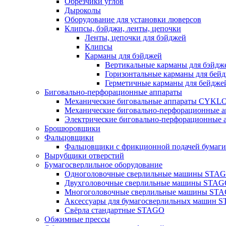
Обрезчики углов
Дыроколы
Оборудование для установки люверсов
Клипсы, бэйджи, ленты, цепочки
Ленты, цепочки для бэйджей
Клипсы
Карманы для бэйджей
Вертикальные карманы для бэйдж
Горизонтальные карманы для бей
Герметичные карманы для бейдже
Биговально-перфорационные аппараты
Механические биговальные аппараты CYKL
Механические биговально-перфорационные
Электрические биговально-перфорационные
Брошюровщики
Фальцовщики
Фальцовщики с фрикционной подачей бума
Вырубщики отверстий
Бумагосверлильное оборудование
Одноголовочные сверлильные машины STA
Двухголовочные сверлильные машины STA
Многоголовочные сверлильные машины ST
Аксессуары для бумагосверлильных машин 
Свёрла стандартные STAGO
Обжимные прессы