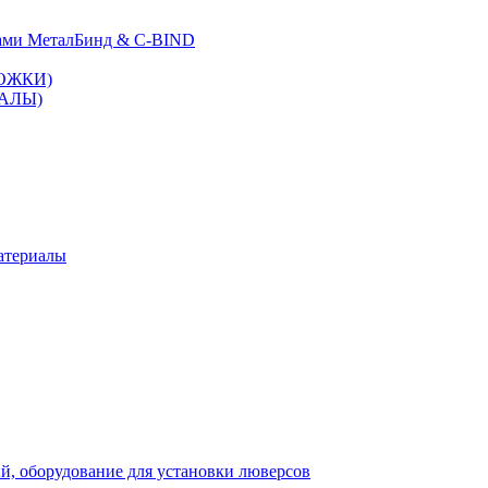
ами МеталБинд & C-BIND
ЛОЖКИ)
НАЛЫ)
атериалы
й, оборудование для установки люверсов