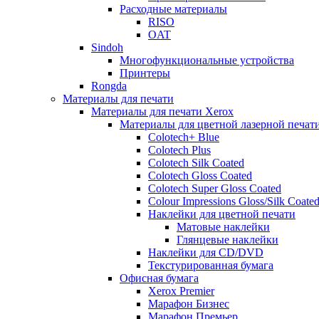
Расходные материалы
RISO
OAT
Sindoh
Многофункциональные устройства
Принтеры
Rongda
Материалы для печати
Материалы для печати Xerox
Материалы для цветной лазерной печат
Colotech+ Blue
Сolotech Plus
Colotech Silk Coated
Colotech Gloss Coated
Colotech Super Gloss Coated
Colour Impressions Gloss/Silk Coate
Наклейки для цветной печати
Матовые наклейки
Глянцевые наклейки
Наклейки для CD/DVD
Текстурированная бумага
Офисная бумага
Xerox Premier
Марафон Бизнес
Марафон Премьер