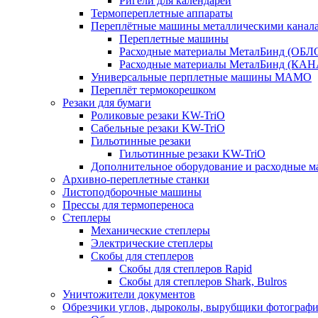
Ригели для календарей
Термопереплетные аппараты
Переплётные машины металлическими канал
Переплетные машины
Расходные материалы МеталБинд (ОБ
Расходные материалы МеталБинд (КА
Универсальные перплетные машины MAMO
Переплёт термокорешком
Резаки для бумаги
Роликовые резаки KW-TriO
Сабельные резаки KW-TriO
Гильотинные резаки
Гильотинные резаки KW-TriO
Дополнительное оборудование и расходные м
Архивно-переплетные станки
Листоподборочные машины
Прессы для термопереноса
Степлеры
Механические степлеры
Электрические степлеры
Скобы для степлеров
Скобы для степлеров Rapid
Скобы для степлеров Shark, Bulros
Уничтожители документов
Обрезчики углов, дыроколы, вырубщики фотографи