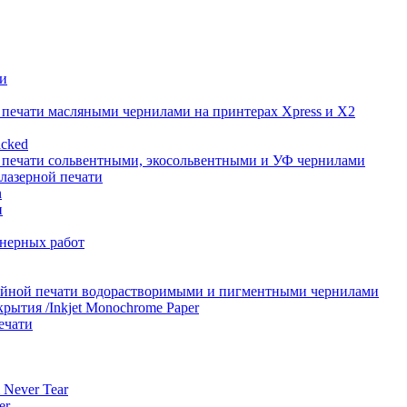
и
печати масляными чернилами на принтерах Xpress и X2
acked
печати сольвентными, экосольвентными и УФ чернилами
 лазерной печати
n
н
нерных работ
уйной печати водорастворимыми и пигментными чернилами
крытия /Inkjet Monochrome Paper
ечати
 Never Tear
er