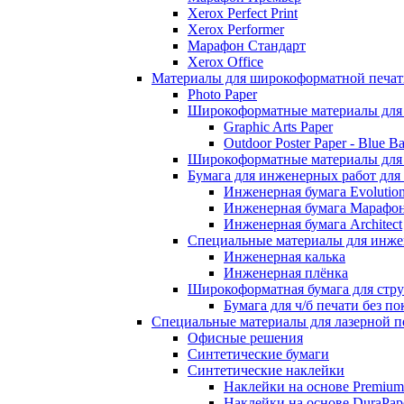
Xerox Perfect Print
Xerox Performer
Марафон Стандарт
Xerox Office
Материалы для широкоформатной печат
Photo Paper
Широкоформатные материалы для 
Graphic Arts Paper
Outdoor Poster Paper - Blue B
Широкоформатные материалы для 
Бумага для инженерных работ для
Инженерная бумага Evolutio
Инженерная бумага Марафо
Инженерная бумага Architect
Специальные материалы для инже
Инженерная калька
Инженерная плёнка
Широкоформатная бумага для стр
Бумага для ч/б печати без по
Специальные материалы для лазерной п
Офисные решения
Синтетические бумаги
Синтетические наклейки
Наклейки на основе Premium
Наклейки на основе DuraPap