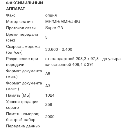
ФАКСИМИЛЬНЫЙ
АППАРАТ
Факс
опция
Метод сжатия
MH/MR/MMR/JBIG
Протокол связи
Super G3
Время передачи
3
(сек)
Скорость модема
33.600 - 2.400
(бит/сек)
Разрешение при
от стандартной 203,2 x 97,8 - до ультра
передачи
качественной 406,4 x 391
Формат документа
A5
(мин.)
Формат документа
A3
(макс.)
Память (МБ)
1024
Уровни градации
256
серого
Память номеров;
2000
быстрый набор
Передача данных