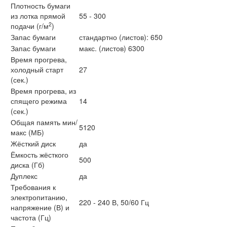
Плотность бумаги
из лотка прямой
55 - 300
2
подачи (г/м
)
Запас бумаги
стандартно (листов): 650
Запас бумаги
макс. (листов) 6300
Время прогрева,
холодный старт
27
(сек.)
Время прогрева, из
спящего режима
14
(сек.)
Общая память мин/
5120
макс (МБ)
Жёсткий диск
да
Ёмкость жёсткого
500
диска (Гб)
Дуплекс
да
Требования к
электропитанию,
220 - 240 В, 50/60 Гц
напряжение (В) и
частота (Гц)