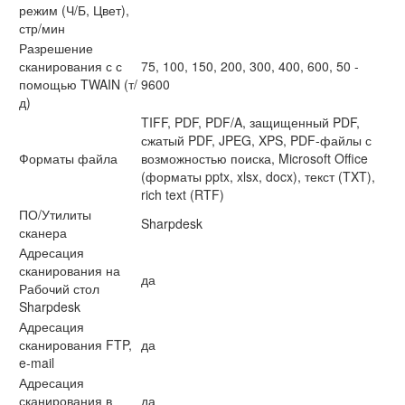
режим (Ч/Б, Цвет),
стр/мин
Разрешение
сканирования с с
75, 100, 150, 200, 300, 400, 600, 50 -
помощью TWAIN (т/
9600
д)
TIFF, PDF, PDF/A, защищенный PDF,
сжатый PDF, JPEG, XPS, PDF-файлы с
Форматы файла
возможностью поиска, Microsoft Office
(форматы pptx, xlsx, docx), текст (TXT),
rich text (RTF)
ПО/Утилиты
Sharpdesk
сканера
Адресация
сканирования на
да
Рабочий стол
Sharpdesk
Адресация
сканирования FTP,
да
e-mail
Адресация
сканирования в
да