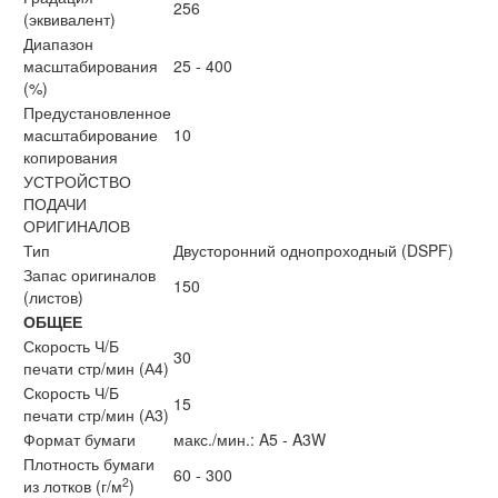
256
(эквивалент)
Диапазон
масштабирования
25 - 400
(%)
Предустановленное
масштабирование
10
копирования
УСТРОЙСТВО
ПОДАЧИ
ОРИГИНАЛОВ
Тип
Двусторонний однопроходный (DSPF)
Запас оригиналов
150
(листов)
ОБЩЕЕ
Скорость Ч/Б
30
печати стр/мин (А4)
Скорость Ч/Б
15
печати стр/мин (А3)
Формат бумаги
макс./мин.: A5 - A3W
Плотность бумаги
60 - 300
2
из лотков (г/м
)