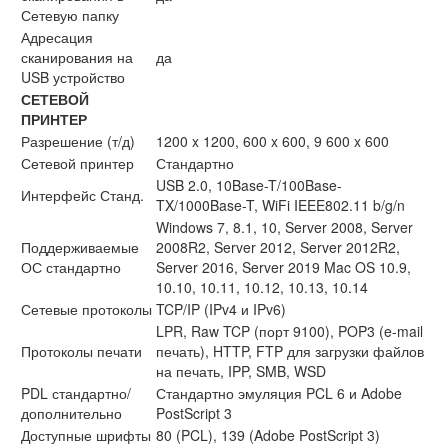
Сетевую папку
Адресация
сканирования на
да
USB устройство
СЕТЕВОЙ
ПРИНТЕР
Разрешение (т/д)
1200 x 1200, 600 x 600, 9 600 x 600
Сетевой принтер
Стандартно
USB 2.0, 10Base-T/100Base-
Интерфейс Станд.
TX/1000Base-T, WiFi IEEE802.11 b/g/n
Windows 7, 8.1, 10, Server 2008, Server
Поддерживаемые
2008R2, Server 2012, Server 2012R2,
ОС стандартно
Server 2016, Server 2019 Mac OS 10.9,
10.10, 10.11, 10.12, 10.13, 10.14
Сетевые протоколы
TCP/IP (IPv4 и IPv6)
LPR, Raw TCP (порт 9100), POP3 (e-mail
Протоколы печати
печать), HTTP, FTP для загрузки файлов
на печать, IPP, SMB, WSD
PDL стандартно/
Стандартно эмуляция PCL 6 и Adobe
дополнительно
PostScript 3
Доступные шрифты
80 (PCL), 139 (Adobe PostScript 3)