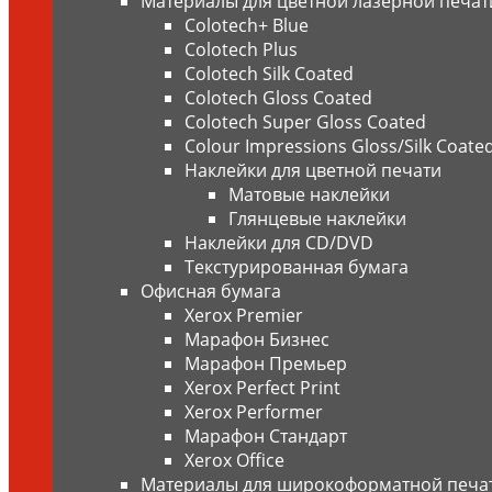
Материалы для цветной лазерной печат
Colotech+ Blue
Сolotech Plus
Colotech Silk Coated
Colotech Gloss Coated
Colotech Super Gloss Coated
Colour Impressions Gloss/Silk Coate
Наклейки для цветной печати
Матовые наклейки
Глянцевые наклейки
Наклейки для CD/DVD
Текстурированная бумага
Офисная бумага
Xerox Premier
Марафон Бизнес
Марафон Премьер
Xerox Perfect Print
Xerox Performer
Марафон Стандарт
Xerox Office
Материалы для широкоформатной печа