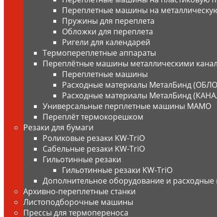
Переплетные машины на металлическу
Пружины для переплета
Обложки для переплета
Ригели для календарей
Термопереплетные аппараты
Переплётные машины металлическими канал
Переплетные машины
Расходные материалы МеталБинд (ОБЛ
Расходные материалы МеталБинд (КАН
Универсальные перплетные машины MAMO
Переплёт термокорешком
Резаки для бумаги
Роликовые резаки KW-TriO
Сабельные резаки KW-TriO
Гильотинные резаки
Гильотинные резаки KW-TriO
Дополнительное оборудование и расходные
Архивно-переплетные станки
Листоподборочные машины
Прессы для термопереноса