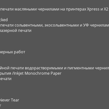
ечати масляными чернилами на принтерах Xpress и X2
cked
печати сольвентными, экосольвентными и УФ чернила
лазерной печати
нерных работ
уйной печати водорастворимыми и пигментными черни
крытия /Inkjet Monochrome Paper
печати
Never Tear
r