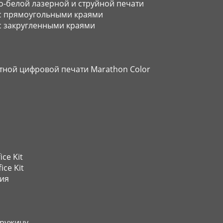
о-белой лазерной и струйной печати
 с прямоугольными краями
с закругленными краями
тной цифровой печати Marathon Color
ce Kit
ce Kit
ния
пружину