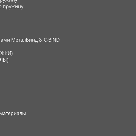
ю пружину
ами МеталБинд & C-BIND
ОЖКИ)
АЛЫ)
 материалы