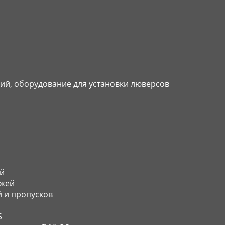
ий, оборудование для установки люверсов
й
джей
 и пропусков
S