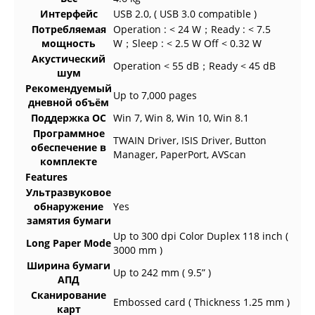
Интерфейс
USB 2.0, ( USB 3.0 compatible )
Потребляемая
Operation : < 24 W；Ready : < 7.5
мощность
W；Sleep : < 2.5 W Off < 0.32 W
Акустический
Operation < 55 dB；Ready < 45 dB
шум
Рекомендуемый
Up to 7,000 pages
дневной объём
Поддержка ОС
Win 7, Win 8, Win 10, Win 8.1
Программное
TWAIN Driver, ISIS Driver, Button
обеспечение в
Manager, PaperPort, AVScan
комплекте
Features
Ультразвуковое
обнаружение
Yes
замятия бумаги
Up to 300 dpi Color Duplex 118 inch (
Long Paper Mode
3000 mm )
Ширина бумаги
Up to 242 mm ( 9.5” )
АПД
Сканирование
Embossed card ( Thickness 1.25 mm )
карт