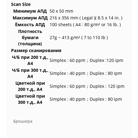
Scan Size
Минимум АПД
50 x 50 mm
Максимум АПД
216 x 356 mm ( Legal )( 8.5 x 14 in. )
Ёмкость АПД
100 sheets ( A4 : 80 g/m² or 16 lb. )
Плотность
бумаги
27g ~ 413 g/m² ( 7 to 110 lb )
(толщина)
Размер сканирования
Ч/Б при 200 т.д.,
Simplex : 60 ppm；Duplex :120 ipm
A4
Ч/Б при 300 т.д.,
Simplex : 40 ppm；Duplex : 80 ipm
A4
Цветной при
Simplex : 60 ppm；Duplex : 120 ipm
200 т.д., A4
Цветной при
Simplex : 40 ppm；Duplex : 80 ipm
300 т.д., A4
Брошюра