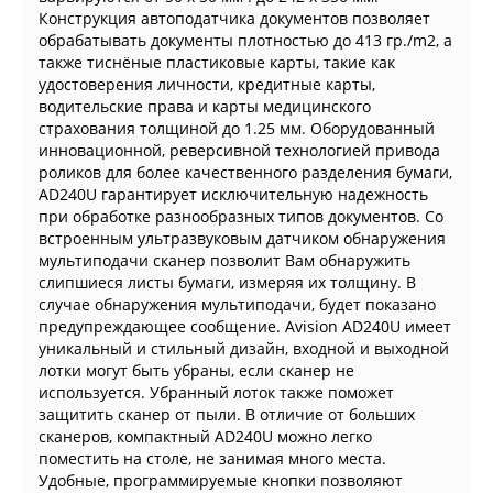
Конструкция автоподатчика документов позволяет
обрабатывать документы плотностью до 413 гр./m2, а
также тиснёные пластиковые карты, такие как
удостоверения личности, кредитные карты,
водительские права и карты медицинского
страхования толщиной до 1.25 мм. Оборудованный
инновационной, реверсивной технологией привода
роликов для более качественного разделения бумаги,
AD240U гарантирует исключительную надежность
при обработке разнообразных типов документов. Со
встроенным ультразвуковым датчиком обнаружения
мультиподачи сканер позволит Вам обнаружить
слипшиеся листы бумаги, измеряя их толщину. В
случае обнаружения мультиподачи, будет показано
предупреждающее сообщение. Avision AD240U имеет
уникальный и стильный дизайн, входной и выходной
лотки могут быть убраны, если сканер не
используется. Убранный лоток также поможет
защитить сканер от пыли. В отличие от больших
сканеров, компактный AD240U можно легко
поместить на столе, не занимая много места.
Удобные, программируемые кнопки позволяют