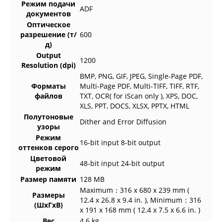
Режим подачи
ADF
документов
Оптическое
разрешение (т/
600
д)
Output
1200
Resolution (dpi)
BMP, PNG, GIF, JPEG, Single-Page PDF,
Форматы
Multi-Page PDF, Multi-TIFF, TIFF, RTF,
файлов
TXT, OCR( for iScan only ), XPS, DOC,
XLS, PPT, DOCS, XLSX, PPTX, HTML
Полутоновые
Dither and Error Diffusion
узоры
Режим
16-bit input 8-bit output
оттенков серого
Цветовой
48-bit input 24-bit output
режим
Размер памяти
128 MB
Maximum：316 x 680 x 239 mm (
Размеры
12.4 x 26.8 x 9.4 in. ), Minimum：316
(ШхГхВ)
x 191 x 168 mm ( 12.4 x 7.5 x 6.6 in. )
Вес
4.6 kg