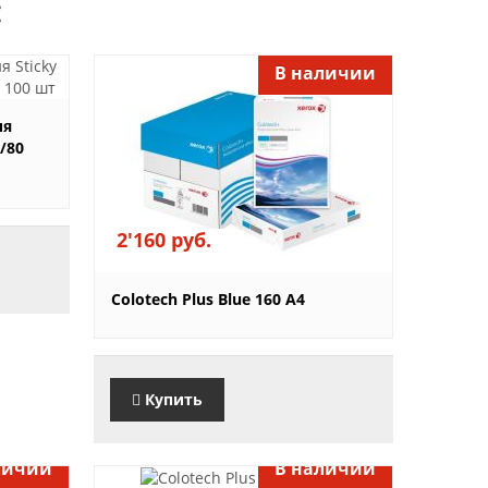
:
В наличии
ия
8/80
2'160 руб.
Colotech Plus Blue 160 A4
Купить
личии
В наличии