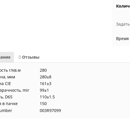
Колич
Задать
Время 
ание
Отзывы
сть г/кв.м
280
на, мкм
280±8
на CIE
161±3
зрачность, mir
99±1
ь, D65
110±1.5
в в пачке
150
Number
003R97099