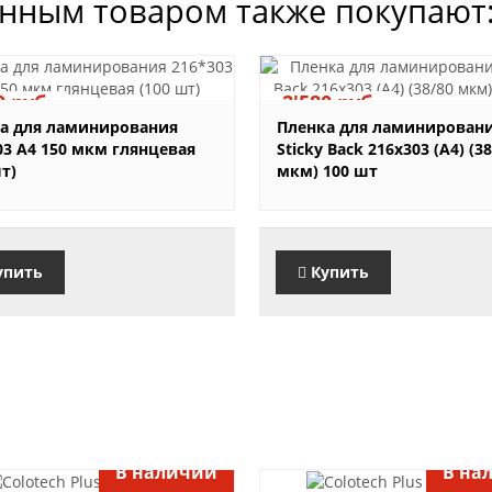
анным товаром также покупают
0 руб.
2'580 руб.
а для ламинирования
Пленка для ламинирован
03 А4 150 мкм глянцевая
Sticky Back 216x303 (A4) (3
шт)
мкм) 100 шт
упить
Купить
В наличии
В на