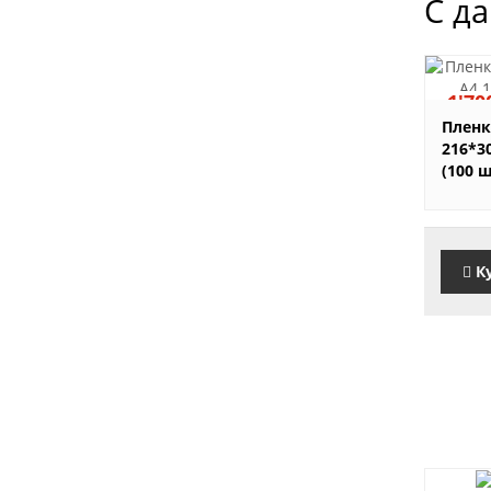
С д
1'70
Пленк
216*3
(100 
К