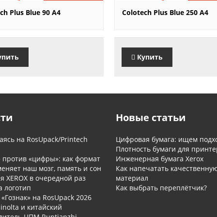
0 руб.
3'930 руб.
ch Plus Blue 90 A4
Colotech Plus Blue 250 A4
упить
Купить
сти
Новые статьи
ясь на RosUpack/Printech
Цифровая бумага: ищем подх
Плотность бумаги для принте
» против «цифры»: как формат
Инженерная бумага Xerox
еняет наш мозг, память и сон
Как напечатать качественну
я XEROX в очередной раз
материал
а логотип
Как выбрать переплётчик?
«Гознак» на RosUpack 2026
inolta и китайский
дитель ЦПМ Runtianzhi