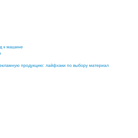
д к машине
а
рекламную продукцию: лайфхаки по выбору материал