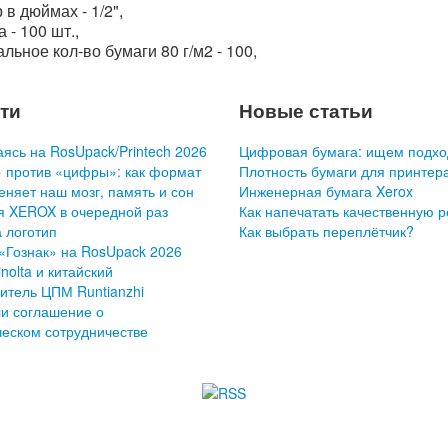
 в дюймах - 1/2",
 - 100 шт.,
льное кол-во бумаги 80 г/м2 - 100,
ти
Новые статьи
ясь на RosUpack/Printech 2026
Цифровая бумага: ищем подхо
 против «цифры»: как формат
Плотность бумаги для принтер
еняет наш мозг, память и сон
Инженерная бумага Xerox
я XEROX в очередной раз
Как напечатать качественную 
 логотип
Как выбрать переплётчик?
«Гознак» на RosUpack 2026
nolta и китайский
итель ЦПМ Runtianzhi
и соглашение о
ческом сотрудничестве