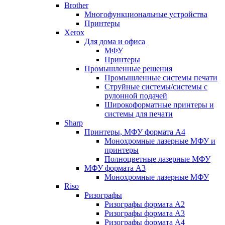
Brother
Многофункциональные устройства
Принтеры
Xerox
Для дома и офиса
МФУ
Принтеры
Промышленные решения
Промышленные системы печати
Струйные системы/системы с
рулонной подачей
Широкоформатные принтеры и
системы для печати
Sharp
Принтеры, МФУ формата А4
Монохромные лазерные МФУ и
принтеры
Полноцветные лазерные МФУ
МФУ формата А3
Монохромные лазерные МФУ
Riso
Ризографы
Ризографы формата A2
Ризографы формата A3
Ризографы формата A4