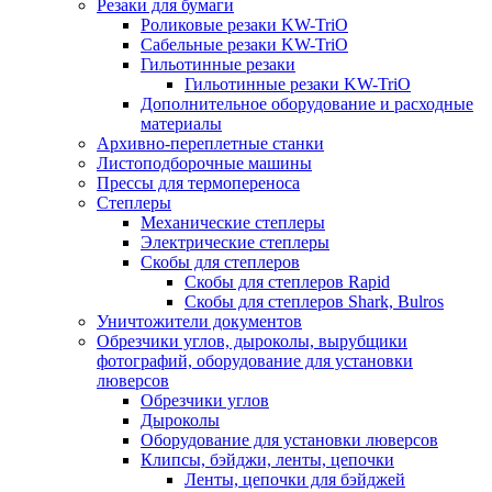
Резаки для бумаги
Роликовые резаки KW-TriO
Сабельные резаки KW-TriO
Гильотинные резаки
Гильотинные резаки KW-TriO
Дополнительное оборудование и расходные
материалы
Архивно-переплетные станки
Листоподборочные машины
Прессы для термопереноса
Степлеры
Механические степлеры
Электрические степлеры
Скобы для степлеров
Скобы для степлеров Rapid
Скобы для степлеров Shark, Bulros
Уничтожители документов
Обрезчики углов, дыроколы, вырубщики
фотографий, оборудование для установки
люверсов
Обрезчики углов
Дыроколы
Оборудование для установки люверсов
Клипсы, бэйджи, ленты, цепочки
Ленты, цепочки для бэйджей