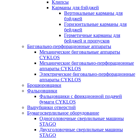
Клипсы
Карманы для бэйджей
Вертикальные карманы для
бэйджей
Горизонтальные карманы для
бейджей
Герметичные карманы для
бейджей и пропусков
Биговально-перфорационные аппараты
Механические биговальные аппараты
CYKLOS
Механические биговально-перфорационные
аппараты CYKLOS
Электрические биговально-перфорационные
аппараты CYKLOS
Брошюровщики
Фальцовщики
Фальцовщики с фрикционной подачей
бумаги CYKLOS
Вырубщики отверстий
Бумагосверлильное оборудование
Одноголовочные сверлильные машины
STAGO
Двухголовочные сверлильные машины
STAGO