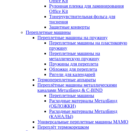
Office Kit
Рулонная пленка для ламинирования
Office Kit
Тонерчувствительная фольга для
тиснения
Защитные конверты
Переплетные машины
Переплетные машины на пружину
Переплетные машины на пластиковую
пружину
Переплетные машины на
металлическую пружину
Пружины для переплета
Обложки для переплета
Ригели для календарей
Термопереплетные аппараты
Переплётные машины металлическими
каналами МеталБинд & C-BIND
Переплетные машины
Расходные материалы МеталБинд
(ОБЛОЖКИ)
Расходные материалы МеталБинд
(КАНАЛЫ)
Универсальные перплетные машины MAMO
Переплёт термокорешком