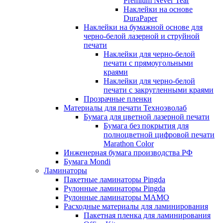
Premium Never Tear
Наклейки на основе
DuraPaper
Наклейки на бумажной основе для
черно-белой лазерной и струйной
печати
Наклейки для черно-белой
печати с прямоугольными
краями
Наклейки для черно-белой
печати с закругленными краями
Прозрачные пленки
Материалы для печати Техноэволаб
Бумага для цветной лазерной печати
Бумага без покрытия для
полноцветной цифровой печати
Marathon Color
Инженерная бумага производства РФ
Бумага Mondi
Ламинаторы
Пакетные ламинаторы Pingda
Рулонные ламинаторы Pingda
Рулонные ламинаторы MAMO
Расходные материалы для ламинирования
Пакетная пленка для ламинирования