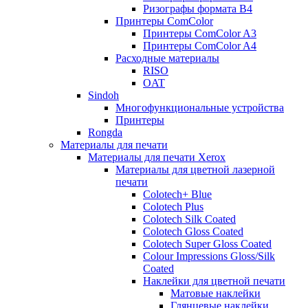
Ризографы формата B4
Принтеры ComColor
Принтеры ComColor A3
Принтеры ComColor A4
Расходные материалы
RISO
OAT
Sindoh
Многофункциональные устройства
Принтеры
Rongda
Материалы для печати
Материалы для печати Xerox
Материалы для цветной лазерной
печати
Colotech+ Blue
Сolotech Plus
Colotech Silk Coated
Colotech Gloss Coated
Colotech Super Gloss Coated
Colour Impressions Gloss/Silk
Coated
Наклейки для цветной печати
Матовые наклейки
Глянцевые наклейки