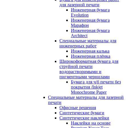
для лазерной печати
Инженерная бумага
Evolution
Инженерная бумага
Марафон
Инженерная бумага
Architect
Специальные материалы для
инженерных работ
Инженерная калька
Инженерная плёнка
Широкоформатная бумага для
струйной печати
водорастворимыми и
пигментными чернилами
Бумага для ч/б печати без
покрытия /Inkjet
Monochrome Paper
Специальные материалы для лазерной
печати
Офисные решения
Синтетические бумаги
Синтетические наклейки
Наклейки на основе