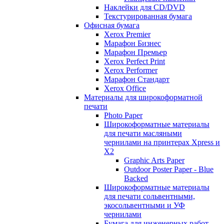
Наклейки для CD/DVD
Текстурированная бумага
Офисная бумага
Xerox Premier
Марафон Бизнес
Марафон Премьер
Xerox Perfect Print
Xerox Performer
Марафон Стандарт
Xerox Office
Материалы для широкоформатной
печати
Photo Paper
Широкоформатные материалы
для печати масляными
чернилами на принтерах Xpress и
X2
Graphic Arts Paper
Outdoor Poster Paper - Blue
Backed
Широкоформатные материалы
для печати сольвентными,
экосольвентными и УФ
чернилами
Бумага для инженерных работ