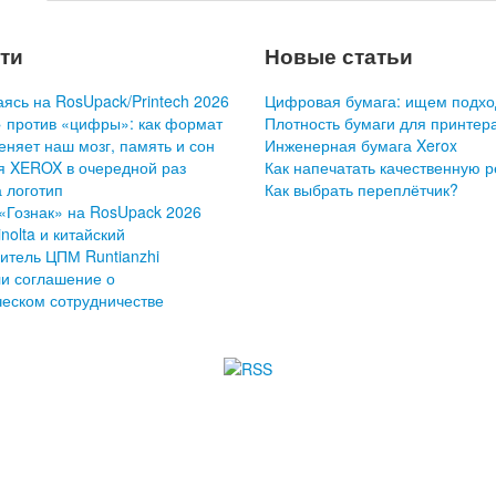
ти
Новые статьи
ясь на RosUpack/Printech 2026
Цифровая бумага: ищем подхо
 против «цифры»: как формат
Плотность бумаги для принтер
еняет наш мозг, память и сон
Инженерная бумага Xerox
я XEROX в очередной раз
Как напечатать качественную 
 логотип
Как выбрать переплётчик?
«Гознак» на RosUpack 2026
nolta и китайский
итель ЦПМ Runtianzhi
и соглашение о
ческом сотрудничестве