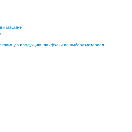
д к машине
а
рекламную продукцию: лайфхаки по выбору материал