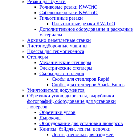
Резаки для бумаги
Роликовые резаки KW-TriO
Сабельные резаки KW-TriO
Гильотинные резаки
Гильотинные резаки KW-TriO
Дополнительное оборудование и расходные
материалы
Архивно-переплетные станки
Листоподборочные машины
Прессы для термопереноса
Степлеры
Механические степлеры
Электрические степлеры
Скобы для степлеров
Скобы для степлеров Rapid
Скобы для степлеров Shark, Bulros
Уничтожители документов
Обрезчики углов, дыроколы, вырубщики
фотографий, оборудование для установки
люверсов
Обрезчики углов
Дыроколы
Оборудование для установки люверсов
Клипсы, бэйджи, ленты, цепочки
Ленты, цепочки для бэйджей