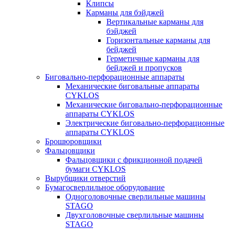
Клипсы
Карманы для бэйджей
Вертикальные карманы для
бэйджей
Горизонтальные карманы для
бейджей
Герметичные карманы для
бейджей и пропусков
Биговально-перфорационные аппараты
Механические биговальные аппараты
CYKLOS
Механические биговально-перфорационные
аппараты CYKLOS
Электрические биговально-перфорационные
аппараты CYKLOS
Брошюровщики
Фальцовщики
Фальцовщики с фрикционной подачей
бумаги CYKLOS
Вырубщики отверстий
Бумагосверлильное оборудование
Одноголовочные сверлильные машины
STAGO
Двухголовочные сверлильные машины
STAGO