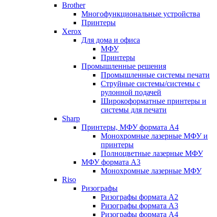
Brother
Многофункциональные устройства
Принтеры
Xerox
Для дома и офиса
МФУ
Принтеры
Промышленные решения
Промышленные системы печати
Струйные системы/системы с
рулонной подачей
Широкоформатные принтеры и
системы для печати
Sharp
Принтеры, МФУ формата А4
Монохромные лазерные МФУ и
принтеры
Полноцветные лазерные МФУ
МФУ формата А3
Монохромные лазерные МФУ
Riso
Ризографы
Ризографы формата A2
Ризографы формата A3
Ризографы формата A4