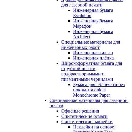
для лазерной печати
Инженерная бумага
Evolution
Инженерная бумага
Марафон
Инженерная бумага
Architect
Специальные материалы для
инженерных работ
Инженерная калька
Инженерная плёнка
Широкоформатная бумага для
струйной печати
водорастворимыми и
пигментными чернилами
Бумага для ч/б печати без
покрытия /Inkjet
Monochrome Paper
Специальные материалы для лазерной
печати
Офисные решения
Синтетические бумаги
Синтетические наклейки
Наклейки на основе