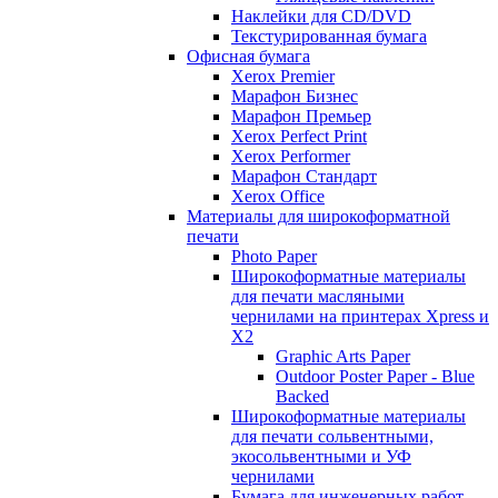
Наклейки для CD/DVD
Текстурированная бумага
Офисная бумага
Xerox Premier
Марафон Бизнес
Марафон Премьер
Xerox Perfect Print
Xerox Performer
Марафон Стандарт
Xerox Office
Материалы для широкоформатной
печати
Photo Paper
Широкоформатные материалы
для печати масляными
чернилами на принтерах Xpress и
X2
Graphic Arts Paper
Outdoor Poster Paper - Blue
Backed
Широкоформатные материалы
для печати сольвентными,
экосольвентными и УФ
чернилами
Бумага для инженерных работ