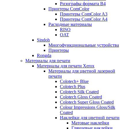
Ризографы формата B4
Принтеры ComColor
Принтеры ComColor A3
Принтеры ComColor A4
Расходные материалы
RISO
OAT
Sindoh
Многофункциональные устройства
Принтеры
Rongda
Материалы для печати
Материалы для печати Xerox
Материалы для цветной лазерной
печати
Colotech+ Blue
Сolotech Plus
Colotech Silk Coated
Colotech Gloss Coated
Colotech Super Gloss Coated
Colour Impressions Gloss/Silk
Coated
Наклейки для цветной печати
Матовые наклейки
Глянцевые наклейки