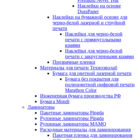
Premium Never Tear
Наклейки на основе
DuraPaper
Наклейки на бумажной основе для
черно-белой лазерной и струйной
печати
Наклейки для черно-белой
печати с прямоугольными
краями
Наклейки для черно-белой
печати с закругленными краями
Прозрачные пленки
Материалы для печати Техноэволаб
Бумага для цветной лазерной печати
Бумага без покрытия для
полноцветной цифровой печати
Marathon Color
Инженерная бумага производства РФ
Бумага Mondi
Ламинаторы
Пакетные ламинаторы Pingda
Рулонные ламинаторы Pingda
Рулонные ламинаторы MAMO
Расходные материалы для ламинирования
Пакетная пленка для ламинирования