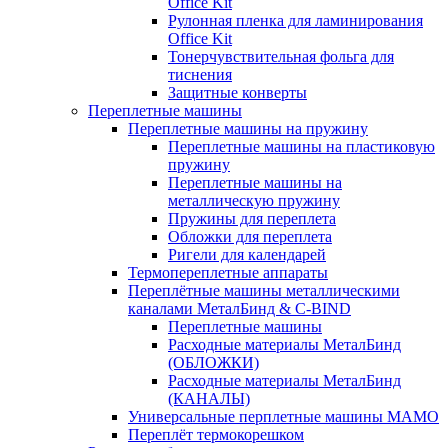
Office Kit
Рулонная пленка для ламинирования
Office Kit
Тонерчувствительная фольга для
тиснения
Защитные конверты
Переплетные машины
Переплетные машины на пружину
Переплетные машины на пластиковую
пружину
Переплетные машины на
металлическую пружину
Пружины для переплета
Обложки для переплета
Ригели для календарей
Термопереплетные аппараты
Переплётные машины металлическими
каналами МеталБинд & C-BIND
Переплетные машины
Расходные материалы МеталБинд
(ОБЛОЖКИ)
Расходные материалы МеталБинд
(КАНАЛЫ)
Универсальные перплетные машины MAMO
Переплёт термокорешком