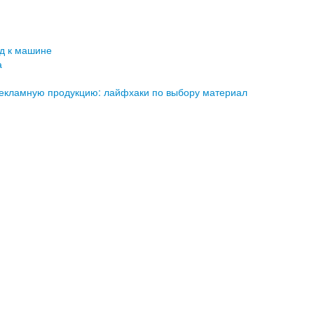
д к машине
а
рекламную продукцию: лайфхаки по выбору материал