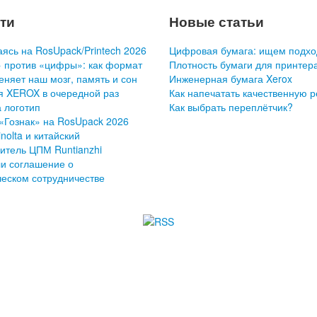
ти
Новые статьи
ясь на RosUpack/Printech 2026
Цифровая бумага: ищем подхо
 против «цифры»: как формат
Плотность бумаги для принтер
еняет наш мозг, память и сон
Инженерная бумага Xerox
я XEROX в очередной раз
Как напечатать качественную 
 логотип
Как выбрать переплётчик?
«Гознак» на RosUpack 2026
nolta и китайский
итель ЦПМ Runtianzhi
и соглашение о
ческом сотрудничестве