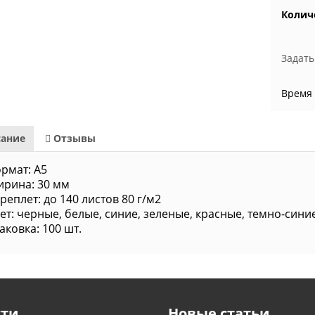
Колич
Задать
Время 
ание
Отзывы
рмат: А5
рина: 30 мм
реплет: до 140 листов 80 г/м2
ет: черные, белые, синие, зеленые, красные, темно-сини
аковка: 100 шт.
сти
Новые статьи