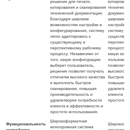
решение для печати,
копировани
копирования и сканирования
техническо
технической документации.
документац
Благодаря широким
широким в
возможностям настройки и
настройки 
конфигурирования, систему
систему ле
легко адаптировать к
существую
существующему и
перспекти
перспективному рабочему
процессу. 
процессу. Независимо от
какую кон
того, какую конфигурацию
пользовате
выберет пользователь,
позволит п
решение позволит получать
высокого к
отпечатки высокого качества
быстрое ск
и выполнять быстрое
повышая пр
сканирование, повышая
удовлетвор
производительность и
клиента в 
удовлетворяя потребности
простоте и
клиента в эффективности и
простоте использования.
Широкоформатная
Функциональность
Широкофо
монохромная система
устройства
монохромн