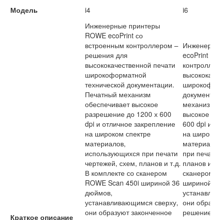
Модель
i4
i6
Инженерные принтеры
ROWE ecoPrint со
встроенным контроллером –
Инженерны
решения для
ecoPrint с
высококачественной печати
контроллер
широкоформатной
высококаче
технической документации.
широкофор
Печатный механизм
документац
обеспечивает высокое
механизм 
разрешение до 1200 х 600
высокое ра
dpi и отличное закрепление
600 dpi и 
на широком спектре
на широком
материалов,
материало
использующихся при печати
при печати
чертежей, схем, планов и т.д.
планов и т.
В комплекте со сканером
сканером 
ROWE Scan 450i шириной 36
шириной 3
дюймов,
устанавлив
устанавливающимся сверху,
они образу
они образуют законченное
решение дл
Краткое описание