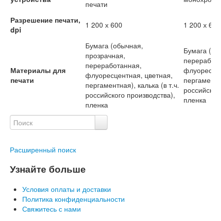
печати
Разрешение печати,
1 200 х 600
1 200 х 600
dpi
Бумага (обычная,
Бумага (об
прозрачная,
переработа
переработанная,
Материалы для
флуоресцен
флуоресцентная, цветная,
печати
пергаментна
пергаментная), калька (в т.ч.
российског
российского производства),
пленка
пленка
Расширенный поиск
Узнайте больше
Условия оплаты и доставки
Политика конфиденциальности
Свяжитесь с нами