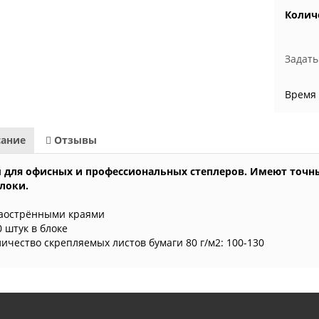
Колич
Задать
Время
ание
Отзывы
 для офисных и профессиональных степлеров. Имеют точн
локи.
заострёнными краями
0 штук в блоке
личество скрепляемых листов бумаги 80 г/м2: 100-130