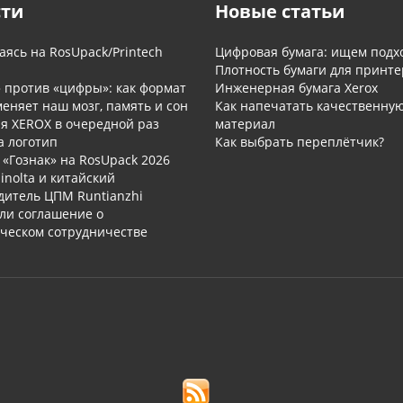
сти
Новые статьи
ясь на RosUpack/Printech
Цифровая бумага: ищем подх
Плотность бумаги для принте
» против «цифры»: как формат
Инженерная бумага Xerox
еняет наш мозг, память и сон
Как напечатать качественну
я XEROX в очередной раз
материал
а логотип
Как выбрать переплётчик?
«Гознак» на RosUpack 2026
inolta и китайский
дитель ЦПМ Runtianzhi
ли соглашение о
ическом сотрудничестве