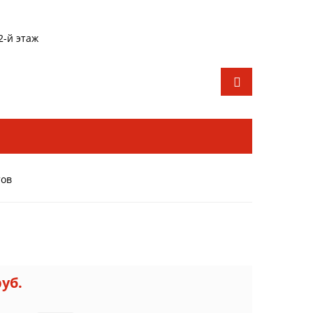
2-й этаж
тов
в
руб.