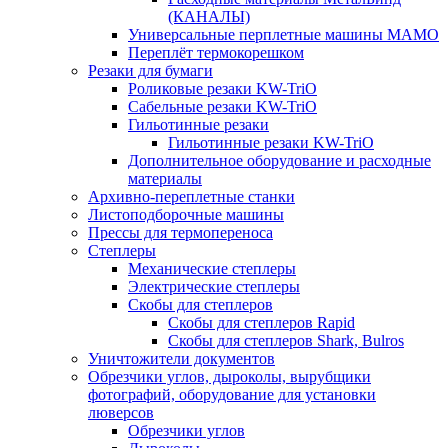
(КАНАЛЫ)
Универсальные перплетные машины MAMO
Переплёт термокорешком
Резаки для бумаги
Роликовые резаки KW-TriO
Сабельные резаки KW-TriO
Гильотинные резаки
Гильотинные резаки KW-TriO
Дополнительное оборудование и расходные
материалы
Архивно-переплетные станки
Листоподборочные машины
Прессы для термопереноса
Степлеры
Механические степлеры
Электрические степлеры
Скобы для степлеров
Скобы для степлеров Rapid
Скобы для степлеров Shark, Bulros
Уничтожители документов
Обрезчики углов, дыроколы, вырубщики
фотографий, оборудование для установки
люверсов
Обрезчики углов