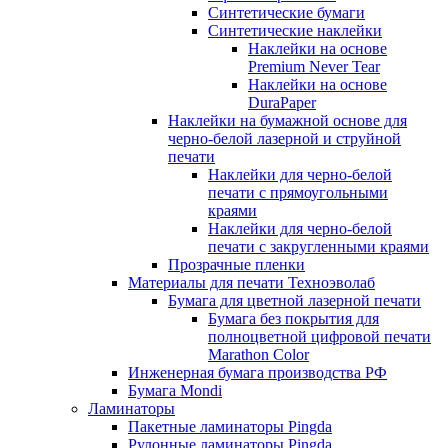
Синтетические бумаги
Синтетические наклейки
Наклейки на основе
Premium Never Tear
Наклейки на основе
DuraPaper
Наклейки на бумажной основе для
черно-белой лазерной и струйной
печати
Наклейки для черно-белой
печати с прямоугольными
краями
Наклейки для черно-белой
печати с закругленными краями
Прозрачные пленки
Материалы для печати Техноэволаб
Бумага для цветной лазерной печати
Бумага без покрытия для
полноцветной цифровой печати
Marathon Color
Инженерная бумага производства РФ
Бумага Mondi
Ламинаторы
Пакетные ламинаторы Pingda
Рулонные ламинаторы Pingda