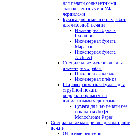
для печати сольвентными,
экосольвентными и УФ
чернилами
Бумага для инженерных работ
для лазерной печати
Инженерная бумага
Evolution
Инженерная бумага
Марафон
Инженерная бумага
Architect
Специальные материалы для
инженерных работ
Инженерная калька
Инженерная плёнка
Широкоформатная бумага для
струйной печати
водорастворимыми и
пигментными чернилами
Бумага для ч/б печати без
покрытия /Inkjet
Monochrome Paper
Специальные материалы для лазерной
печати
Офисные решения