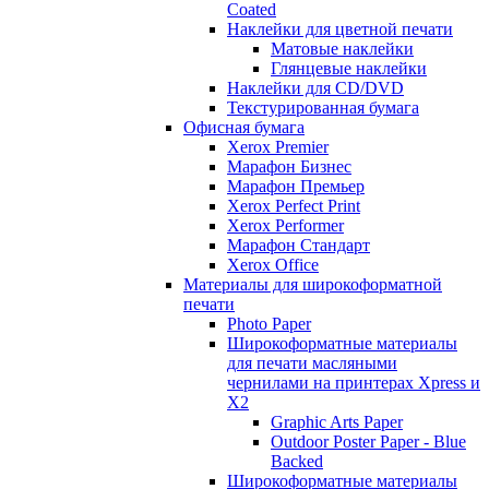
Coated
Наклейки для цветной печати
Матовые наклейки
Глянцевые наклейки
Наклейки для CD/DVD
Текстурированная бумага
Офисная бумага
Xerox Premier
Марафон Бизнес
Марафон Премьер
Xerox Perfect Print
Xerox Performer
Марафон Стандарт
Xerox Office
Материалы для широкоформатной
печати
Photo Paper
Широкоформатные материалы
для печати масляными
чернилами на принтерах Xpress и
X2
Graphic Arts Paper
Outdoor Poster Paper - Blue
Backed
Широкоформатные материалы