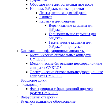
Дыроколы
Оборудование для установки люверсов
Клипсы, бэйджи, ленты, цепочки
Ленты, цепочки для бэйджей
Клипсы
Карманы для бэйджей
Вертикальные карманы для
бэйджей
Горизонтальные карманы для
бейджей
Герметичные карманы для
бейджей и пропусков
Биговально-перфорационные аппараты
Механические биговальные аппараты
CYKLOS
Механические биговально-перфорационные
аппараты CYKLOS
Электрические биговально-перфорационные
аппараты CYKLOS
Брошюровщики
Фальцовщики
Фальцовщики с фрикционной подачей
бумаги CYKLOS
Вырубщики отверстий
Бумагосверлильное оборудование