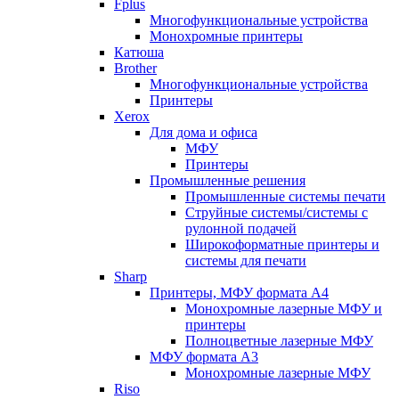
Fplus
Многофункциональные устройства
Монохромные принтеры
Катюша
Brother
Многофункциональные устройства
Принтеры
Xerox
Для дома и офиса
МФУ
Принтеры
Промышленные решения
Промышленные системы печати
Струйные системы/системы с
рулонной подачей
Широкоформатные принтеры и
системы для печати
Sharp
Принтеры, МФУ формата А4
Монохромные лазерные МФУ и
принтеры
Полноцветные лазерные МФУ
МФУ формата А3
Монохромные лазерные МФУ
Riso