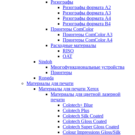
Ризографы
Ризографы формата A2
Ризографы формата A3
Ризографы формата A4
Ризографы формата B4
Принтеры ComColor
Принтеры ComColor A3
Принтеры ComColor A4
Расходные материалы
RISO
OAT
Sindoh
Многофункциональные устройства
Принтеры
Rongda
Материалы для печати
Материалы для печати Xerox
Материалы для цветной лазерной
печати
Colotech+ Blue
Сolotech Plus
Colotech Silk Coated
Colotech Gloss Coated
Colotech Super Gloss Coated
Colour Impressions Gloss/Silk