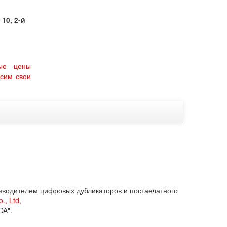
10, 2-й
ые цены
сим свои
одителем цифровых дубликаторов и постаечатного
., Ltd
,
DA".