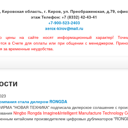
, Кировская область, г. Киров, ул. Преображенская, д.79, офис 
этаж Телефон: +7 (8332) 42-43-41
+7-900-523-2403
xerox-kirov@mail.ru
но цены на сайте носят информационный характер! Точн
ются в Счете для оплаты или при общении с менеджером. Прино
я за временные неудобства.
ости
023
омпания стала дилером RONGDA
ИРМА "НОВАЯ ТЕХНИКА" подписала дилерское солашение с произв
ования
Ningbo Rongda Imagine&Intelligent Manufacture Technology Co
венным китайским производителем цифровых дубликаторов "RONG