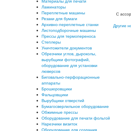
Материалы для печати
Ламинаторы
Переплетные машины
С ассо
Резаки для бумаги
Архивно-переплетные станки
Другие но
Листоподборочные машины
Прессы для термопереноса
Степлеры
Уничтожители документов
Обрезчики углов, дыроколы,
вырубщики фотографий,
оборудование для установки
люверсов
Биговально-перфорационные
аппараты
Брошюровщики
Фальцовщики
Вырубщики отверстий
Бумагосверлильное оборудование
Обжимные прессы
Оборудование для печати фольгой
Нарезчики визиток
Оборудование для создания