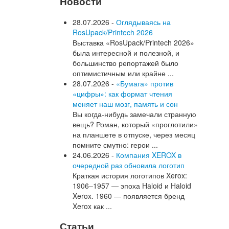
Новости
28.07.2026 -
Оглядываясь на
RosUpack/Printech 2026
Выставка «RosUpack/Printech 2026»
была интересной и полезной, и
большинство репортажей было
оптимистичным или крайне ...
28.07.2026 -
«Бумага» против
«цифры»: как формат чтения
меняет наш мозг, память и сон
Вы когда-нибудь замечали странную
вещь? Роман, который «проглотили»
на планшете в отпуске, через месяц
помните смутно: герои ...
24.06.2026 -
Компания XEROX в
очередной раз обновила логотип
Краткая история логотипов Xerox:
1906–1957 — эпоха Haloid и Haloid
Xerox. 1960 — появляется бренд
Xerox как ...
Статьи