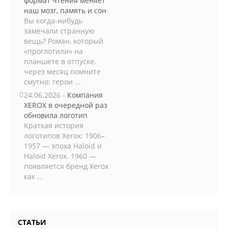
формат чтения меняет
наш мозг, память и сон
Вы когда-нибудь
замечали странную
вещь? Роман, который
«проглотили» на
планшете в отпуске,
через месяц помните
смутно: герои ...
24.06.2026 -
Компания
XEROX в очередной раз
обновила логотип
Краткая история
логотипов Xerox: 1906–
1957 — эпоха Haloid и
Haloid Xerox. 1960 —
появляется бренд Xerox
как ...
СТАТЬИ