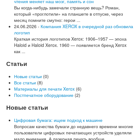
чтения меняет наш мозг, память и сон
Вы когда-нибудь замечали странную вещь? Роман,
который «проглотили» на планшете в отпуске, через
месяц помните смутно: герои ...
24.06.2026 -
Компания XEROX в очередной раз обновила
логотип
Краткая история логотипов Xerox: 1906–1957 — эпоха
Haloid и Haloid Xerox. 1960 — появляется бренд Xerox
как ...
Статьи
Новые статьи
(0)
Все статьи
(8)
Материалы для печати Xerox
(6)
Постпечатное оборудование
(2)
Новые статьи
Цифровая бумага: ищем подход к машине
Вопросам качества бумаги до недавнего времени многие
пользователи цифровых печатающих устройств уделяли
мало внимания. А лазерная печать вообще ...