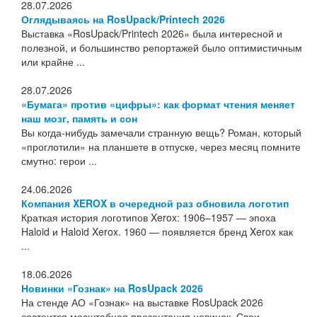
28.07.2026
Оглядываясь на RosUpack/Printech 2026
Выставка «RosUpack/Printech 2026» была интересной и
полезной, и большинство репортажей было оптимистичным
или крайне ...
28.07.2026
«Бумага» против «цифры»: как формат чтения меняет
наш мозг, память и сон
Вы когда-нибудь замечали странную вещь? Роман, который
«проглотили» на планшете в отпуске, через месяц помните
смутно: герои ...
24.06.2026
Компания XEROX в очередной раз обновила логотип
Краткая история логотипов Xerox: 1906–1957 — эпоха
Haloid и Haloid Xerox. 1960 — появляется бренд Xerox как
...
18.06.2026
Новинки «Гознак» на RosUpack 2026
На стенде АО «Гознак» на выставке RosUpack 2026
состоится масштабная презентация новинок. Свои