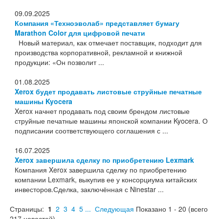
09.09.2025
Компания «Техноэволаб» представляет бумагу
Marathon Color для цифровой печати
Новый материал, как отмечает поставщик, подходит для
производства корпоративной, рекламной и книжной
продукции: «Он позволит ...
01.08.2025
Xerox будет продавать листовые струйные печатные
машины Kyocera
Xerox начнет продавать под своим брендом листовые
струйные печатные машины японской компании Kyocera. О
подписании соответствующего соглашения с ...
16.07.2025
Xerox завершила сделку по приобретению Lexmark
Компания Xerox завершила сделку по приобретению
компании Lexmark, выкупив ее у консорциума китайских
инвесторов.Сделка, заключённая с Ninestar ...
Страницы:
1
2
3
4
5
...
Следующая
Показано
1
-
20
(всего
217
новостей)