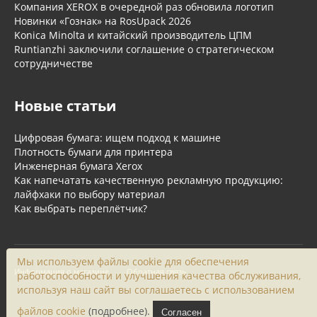
Компания XEROX в очередной раз обновила логотип
Новинки «Гознак» на RosUpack 2026
Konica Minolta и китайский производитель ЦПМ
Runtianzhi заключили соглашение о стратегическом
сотрудничестве
Новые статьи
Цифровая бумага: ищем подход к машине
Плотность бумаги для принтера
Инженерная бумага Xerox
Как напечатать качественную рекламную продукцию:
лайфхаки по выбору материал
Как выбрать переплётчик?
Мы используем файлы cookie для обеспечения
Информация о магазине
Обратная связь
работоспособности и улучшения качества обслуживания,
используя наш сайт вы соглашаетесь с использованием
файлов cookie
(подробнее).
Согласен