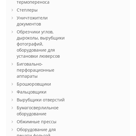
термопереноса
Степлеры
Уничтожители
документов
Обрезчики углов,
дыроколы, вырубщики
фотографий,
оборудование для
установки люверсов
Биговально-
перфорационные
аппараты
Брошюровщики
Фальцовщики
Вырубщики отверстий
Бумагосверлильное
оборудование
Обжимные прессы
Оборудование для
печати фольгой