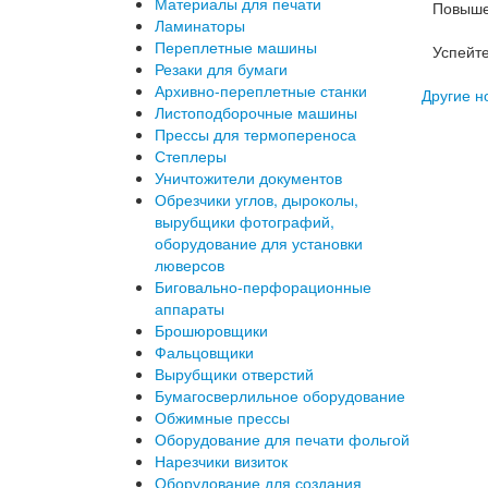
Материалы для печати
Повышен
Ламинаторы
Переплетные машины
Успейт
Резаки для бумаги
Архивно-переплетные станки
Другие но
Листоподборочные машины
Прессы для термопереноса
Степлеры
Уничтожители документов
Обрезчики углов, дыроколы,
вырубщики фотографий,
оборудование для установки
люверсов
Биговально-перфорационные
аппараты
Брошюровщики
Фальцовщики
Вырубщики отверстий
Бумагосверлильное оборудование
Обжимные прессы
Оборудование для печати фольгой
Нарезчики визиток
Оборудование для создания