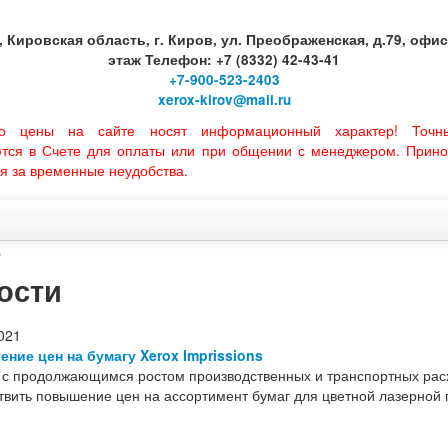
, Кировская область, г. Киров, ул. Преображенская, д.79, офис 
этаж Телефон: +7 (8332) 42-43-41
+7-900-523-2403
xerox-kirov@mail.ru
но цены на сайте носят информационный характер! Точн
ются в Счете для оплаты или при общении с менеджером. Прино
я за временные неудобства.
s
ости
021
ние цен на бумагу Xerox Imprissions
и с продолжающимся ростом производственных и транспортных рас
вить повышение цен на ассортимент бумаг для цветной лазерной п