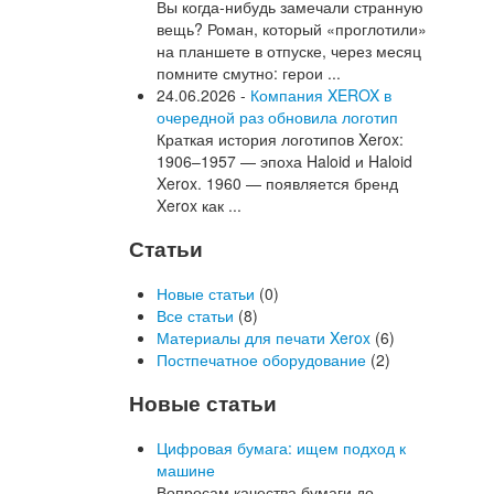
Вы когда-нибудь замечали странную
вещь? Роман, который «проглотили»
на планшете в отпуске, через месяц
помните смутно: герои ...
24.06.2026 -
Компания XEROX в
очередной раз обновила логотип
Краткая история логотипов Xerox:
1906–1957 — эпоха Haloid и Haloid
Xerox. 1960 — появляется бренд
Xerox как ...
Статьи
Новые статьи
(0)
Все статьи
(8)
Материалы для печати Xerox
(6)
Постпечатное оборудование
(2)
Новые статьи
Цифровая бумага: ищем подход к
машине
Вопросам качества бумаги до