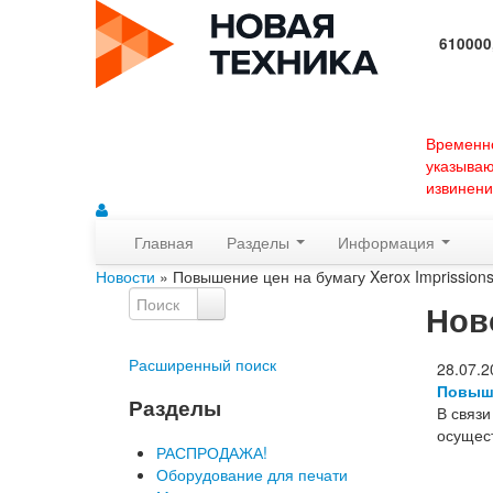
610000
Времен
указыва
извинени
Главная
Разделы
Информация
Новости
» Повышение цен на бумагу Xerox Imprission
Нов
Расширенный поиск
28.07.2
Повыше
Разделы
В связ
осущест
РАСПРОДАЖА!
Оборудование для печати